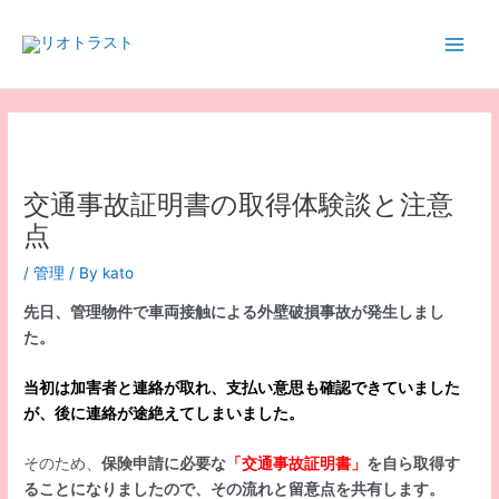
内
容
Main
を
ス
Men
キ
ッ
プ
交通事故証明書の取得体験談と注意
点
/
管理
/ By
kato
先日、管理物件で車両接触による外壁破損事故が発生しまし
た。
当初は加害者と連絡が取れ、支払い意思も確認できていました
が、後に連絡が途絶えてしまいました。
そのため、
保険申請に必要な
「交通事故証明書」
を自ら取得す
ることになりましたので、その流れと留意点を共有します。