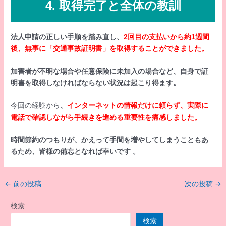
4. 取得完了と全体の教訓
法人申請の正しい手順を踏み直し、
2回目の支払いから約1週間
後、無事に「交通事故証明書」を取得することができました。
加害者が不明な場合や任意保険に未加入の場合など、自身で証
明書を取得しなければならない状況は起こり得ます。
今回の経験から
、
インターネットの情報だけに頼らず、実際に
電話で確認しながら手続きを進める重要性を痛感しました。
時間節約のつもりが、かえって手間を増やしてしまうこともあ
るため、皆様の備忘となれば幸いです 。
投
←
前の投稿
次の投稿
→
稿
ナ
検索
ビ
検索