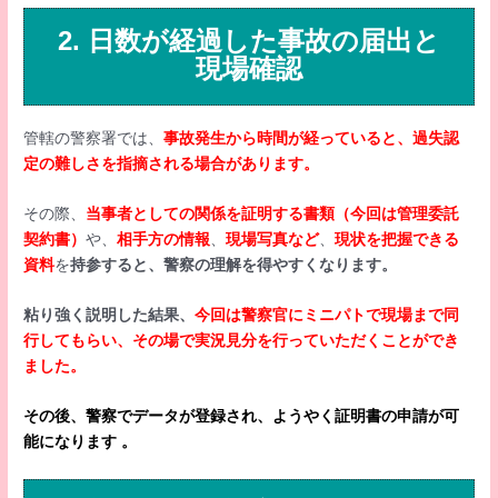
2. 日数が経過した事故の届出と
現場確認
管轄の警察署では、
事故発生から時間が経っていると、過失認
定の難しさを指摘される場合があります。
その際、
当事者としての関係を証明する書類（今回は管理委託
契約書）
や、
相手方の情報
、
現場写真など
、
現状を把握できる
資料
を
持参すると、警察の理解を得やすくなります。
粘り強く説明した結果、
今回は警察官にミニパトで現場まで同
行してもらい、その場で実況見分を行っていただくことができ
ました。
その後、警察でデータが登録され、ようやく証明書の申請が可
能になります 。