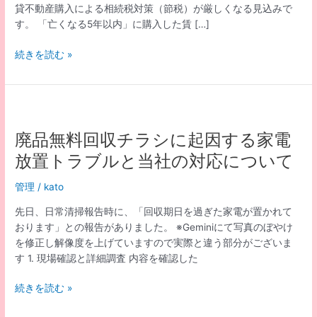
貸不動産購入による相続税対策（節税）が厳しくなる見込みで
す。 「亡くなる5年以内」に購入した賃 […]
令
続きを読む »
和
8
年
度
税
廃品無料回収チラシに起因する家電
制
放置トラブルと当社の対応について
改
正
管理
/
kato
不
動
先日、日常清掃報告時に、「回収期⽇を過ぎた家電が置かれて
産
おります」との報告がありました。 ※Geminiにて写真のぼやけ
業
を修正し解像度を上げていますので実際と違う部分がございま
に
す 1. 現場確認と詳細調査 内容を確認した
お
け
廃
続きを読む »
る
品