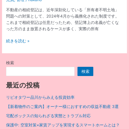
の
当
注
不動産の相続登記は、近年深刻化している「所有者不明土地」
社
意
問題への対策として、2024年4月から義務化された制度です。
の
点
これまで相続登記は任意だったため、登記簿上の名義が亡くな
対
った方のまま放置されるケースが多く、実際の所有
応
に
相
続きを読む »
つ
続
い
登
て
記
検索
の
検索
放
置
最近の投稿
不
動
リビオタワー品川からみえる投資効率
産
賃
【新着物件のご案内】オーナー様におすすめの収益不動産 3選
貸・
宅配ボックスの知られざる実態とトラブル対応
売
却
保護中: 空室対策×家賃アップを実現するスマートホームとは？