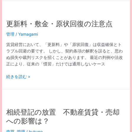
影
無
響
料
回
収
更新料・敷金・原状回復の注意点
チ
ラ
管理
/
Yamagami
シ
賃貸経営において、「更新料」や「原状回復」は収益確保とト
に
ラブル回避の要です。 しかし、契約条項の解釈を誤ると、思わ
起
ぬ損失や裁判リスクを招くことがあります。 最近の判例や法改
因
正により、従来の「慣習」だけでは通用しないケース
す
る
更
続きを読む »
家
新
電
料・
放
敷
置
金・
ト
原
相続登記の放置 不動産賃貸・売却
ラ
状
ブ
への影響は？
回
ル
復
と
売買
,
管理
/
hukuno