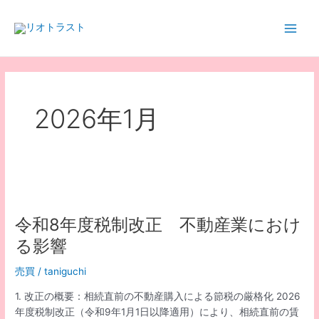
内
容
Main
を
ス
Men
キ
ッ
プ
2026年1月
令和8年度税制改正 不動産業におけ
る影響
売買
/
taniguchi
1. 改正の概要：相続直前の不動産購入による節税の厳格化 2026
年度税制改正（令和9年1月1日以降適用）により、相続直前の賃