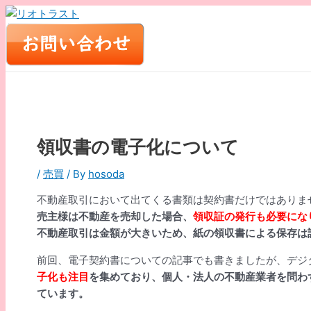
内
容
を
ス
キ
ッ
プ
領収書の電子化について
/
売買
/ By
hosoda
不動産取引において出てくる書類は契約書だけではありま
売主様は不動産を売却した場合、
領収証の発行も必要にな
不動産取引は金額が大きいため、紙の領収書による保存は
前回、電子契約書についての記事でも書きましたが、デジ
子化も注目
を集めており、個人・法人の不動産業者を問わ
ています。