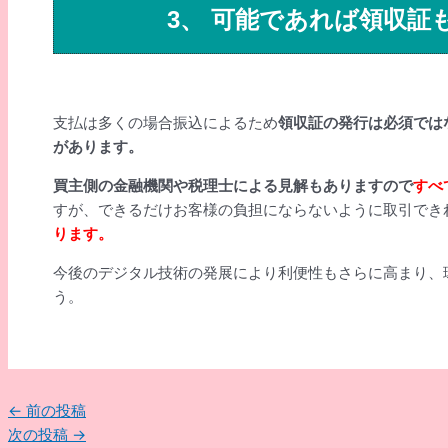
3、 可能であれば領収証
支払は多くの場合振込によるため
領収証の発行は必須では
があります。
買主側の金融機関や税理士による見解もありますので
すべ
すが、できるだけお客様の負担にならないように取引でき
ります。
今後のデジタル技術の発展により利便性もさらに高まり、
う。
投
←
前の投稿
稿
次の投稿
→