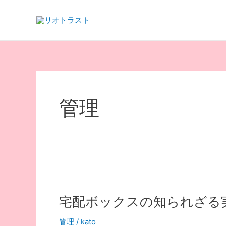
内
容
を
ス
キ
ッ
プ
管理
宅配ボックスの知られざる
管理
/
kato