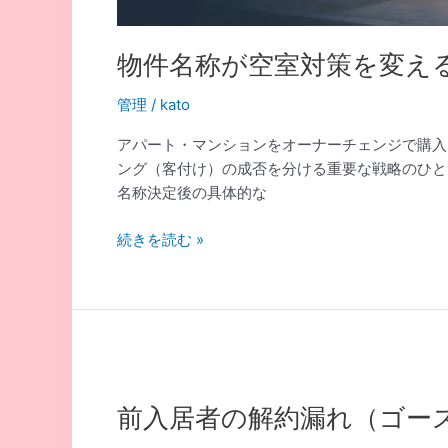
物件名称が空室対策を変え
管理
/
kato
アパート・マンションをオーナーチェンジで購入
ング（客付け）の成否を分ける重要な戦略のひと
名称決定後の具体的な
物
続きを読む »
件
名
称
が
空
室
対
前入居者の解約漏れ（ゴー
策