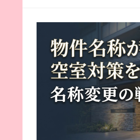
し
影
て
響
判
明
し
た
電
子
契
約
の
利
便
性
と
課
題