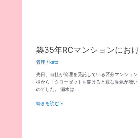
護
と
中:
ト
空
ラ
室
ブ
対
ル
策
対
×
築35年RCマンションにお
応
家
賃
管理
/
kato
ア
先日、当社が管理を受託している区分マンション
ッ
様から「クローゼットを開けると変な臭気が漂い
プ
のでした。 漏水は一
を
実
築
続きを読む »
現
35
す
年
る
RC
ス
マ
マ