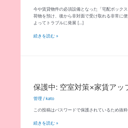
今や賃貸物件の必須設備となった「宅配ボックス
荷物を預け、後から非対面で受け取れる非常に便
よってトラブルに発展 […]
宅
続きを読む »
配
ボ
ッ
ク
ス
の
知
保護中: 空室対策×家賃ア
ら
れ
管理
/
kato
ざ
この投稿はパスワードで保護されているため抜粋
る
実
保
続きを読む »
態