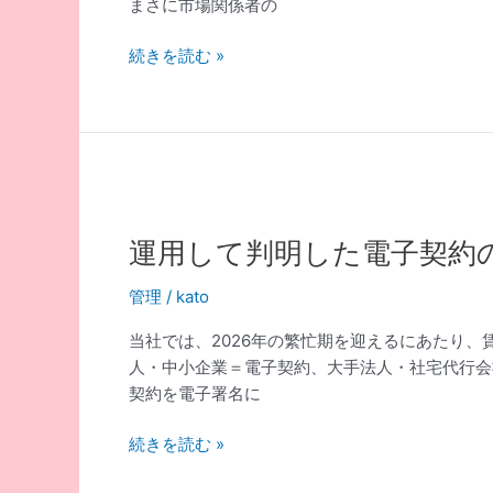
まさに市場関係者の
つ
い
ナ
続きを読む »
て
フ
サ
シ
ョ
ッ
ク
が
運用して判明した電子契約
不
動
管理
/
kato
産
当社では、2026年の繁忙期を迎えるにあたり、
市
人・中小企業＝電子契約、大手法人・社宅代行会
場
契約を電子署名に
に
与
運
続きを読む »
え
用
る