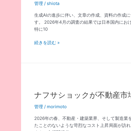
要
管理
/
shiota
セ
に
ス
生成AIの進歩に伴い、文章の作成、資料の作成に
つ
す。 2026年4月の調査の結果では日本国内にお
い
特に10
て
生
続きを読む »
成
AI
と
更
新
時
の
ナフサショックが不動産市
賃
料
管理
/
morimoto
改
2026年の春、不動産・建築業界、そして製造
定
たことのないような苛烈なコスト上昇局面が訪れ
に