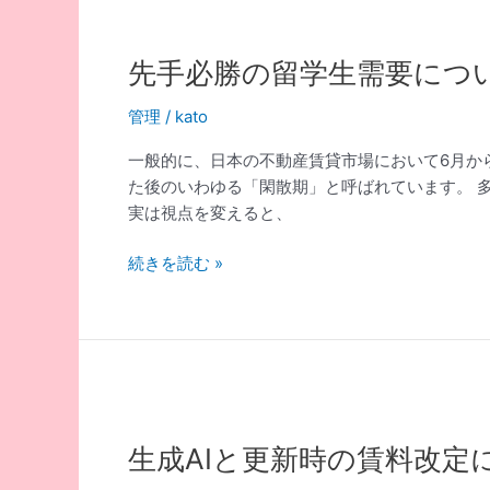
ン
ー
シ
ト
ョ
先手必勝の留学生需要につ
ホ
ン
ー
に
管理
/
kato
ム
お
と
一般的に、日本の不動産賃貸市場において6月か
け
は？
た後のいわゆる「閑散期」と呼ばれています。 
る
実は視点を変えると、
漏
水
先
続きを読む »
事
手
故
必
の
勝
調
の
査・
留
対
学
応
生
生成AIと更新時の賃料改定
プ
需
ロ